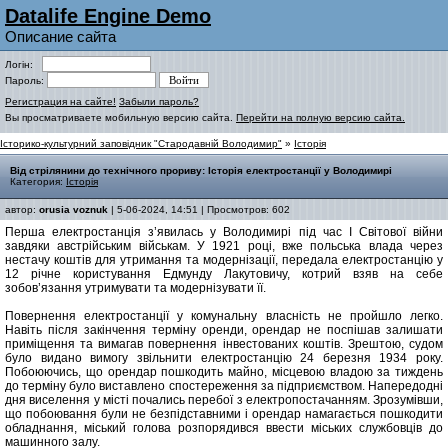
Datalife Engine Demo
Описание сайта
Логін:
Пароль:
Регистрация на сайте!
Забыли пароль?
Вы просматриваете мобильную версию сайта.
Перейти на полную версию сайта.
Історико-культурний заповідник "Стародавній Володимир"
»
Історія
Від стрілянини до технічного прориву: Історія електростанції у Володимирі
Категория:
Історія
автор:
orusia voznuk
| 5-06-2024, 14:51 | Просмотров: 602
Перша електростанція з’явилась у Володимирі під час І Світової війни
завдяки австрійським військам. У 1921 році, вже польська влада через
нестачу коштів для утримання та модернізації, передала електростанцію у
12 річне користування Едмунду Лакутовичу, котрий взяв на себе
зобов’язання утримувати та модернізувати її.
Повернення електростанції у комунальну власність не пройшло легко.
Навіть після закінчення терміну оренди, орендар не поспішав залишати
приміщення та вимагав повернення інвестованих коштів. Зрештою, судом
було видано вимогу звільнити електростанцію 24 березня 1934 року.
Побоюючись, що орендар пошкодить майно, місцевою владою за тиждень
до терміну було виставлено спостереження за підприємством. Напередодні
дня виселення у місті почались перебої з електропостачанням. Зрозумівши,
що побоювання були не безпідставними і орендар намагається пошкодити
обладнання, міський голова розпорядився ввести міських службовців до
машинного залу.