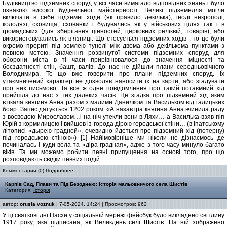
Будівництво підземних споруд у всі часи вимагало відповідних знань і було
ознакою високої будівельної майстерності. Великі підземелля могли
включати в себе підземні ходи (як правило декілька), іноді некрополі,
колодязі, сховища, схованки і будувались як у військових цілях так і в
громадських (для зберігання цінностей, церковних реліквій, товарів), або
використовувались як в’язниці. Що стосується підземних ходів , то це були
окремо прориті під землею тунелі між двома або декількома пунктами з
певною метою. Значення розвинутої системи підземних споруд для
оборони міста в ті часи прирівнювалося до значення міцності та
боєздатності стін, башт, валів. До нас не дійшли плани середньовічного
Володимира. То що вже говорити про плани підземних споруд. Їх
утаємничений характер не дозволяв наносити їх на карти, або згадувати
про них письмово. Та все ж одне повідомлення про такий потаємний хід
прийшла до нас з тих далеких часів. Це згадка про підземний хід яким
втікала княгиня Анна разом з малими Данилком та Васильком від галицьких
бояр. Запис датується 1202 роком: «А назавтра княгиня Анна вчинила раду
з воєводою Мирославом…і на ніч утекли вони в Ляхи… а Василька взяв піп
Юрій з кормилицею і вийшов із города дірою городської стіни… (в Іпатському
літописі «дырею градной», очевидно йдеться про підземний хід (потерну)
під городською стіною») [1] Найімовірніше ми ніколи не дізнаємось де
починалась і куди вела та «діра градная», адже з того часу минуло багато
віків. Та ми можемо робити певні припущення на основі того, про що
розповідають свідки певних подій.
Комментарии (0)
Подробнее
Карпів Сад, Плави та Під Безоднею: історія мальовничого села Шистів
Категория:
Історія
автор:
orusia voznuk
| 7-05-2024, 14:24 | Просмотров: 962
У ці святкові дні Пасхи у соціальній мережі фейсбук було викладено світлину
1917 року, яка підписана, як Великдень селі Шистів. На ній зображено