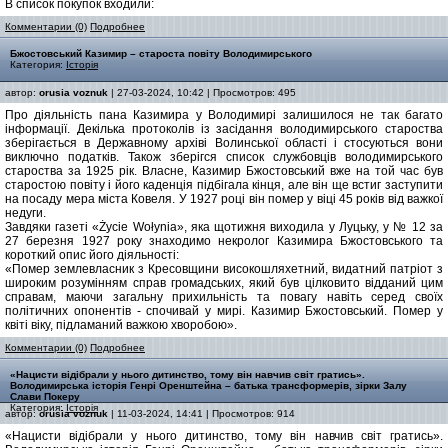
В список покупок входили:
Комментарии (0)
Подробнее
Бжостовський Казимир – староста повіту Володимирського
Категория:
Історія
автор:
orusia voznuk
| 27-03-2024, 10:42 | Просмотров: 495
Про діяльність пана Казимира у Володимирі залишилося не так багато
інформації. Декілька протоколів із засідання володимирського староства
зберігається в Державному архіві Волинської області і стосуються вони
виключно податків. Також зберігся список службовців володимирського
староства за 1925 рік. Власне, Казимир Бжостовський вже на той час був
старостою повіту і його каденція підбігала кінця, але він ще встиг заступити
на посаду мера міста Ковеля. У 1927 році він помер у віці 45 років від важкої
недуги.
Завдяки газеті «Życie Wołynia», яка щотижня виходила у Луцьку, у № 12 за
27 березня 1927 року знаходимо некролог Казимира Бжостовського та
короткий опис його діяльності:
«Помер землевласник з Кресовщини високошляхетний, видатний патріот з
широким розумінням справ громадських, який був цілковито відданий цим
справам, маючи загальну прихильність та повагу навіть серед своїх
політичних опонентів - спочивай у мирі. Казимир Бжостовський. Помер у
квіті віку, підламаний важкою хворобою».
Комментарии (0)
Подробнее
«Нацисти відібрали у нього дитинство, тому він навчив світ гратись».
Володимирська історія Генрі Оренштейна – батька трансформерів, зірки Залу
Слави Покеру
Категория:
Історія
автор:
orusia voznuk
| 11-03-2024, 14:41 | Просмотров: 914
«Нацисти відібрали у нього дитинство, тому він навчив світ гратись».