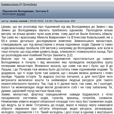
Комментарии (0)
Подробнее
Підземелля Володимира. Частина ІІ
Категория:
Історія
автор:
orusia voznuk
| 29-05-2024, 14:49 | Просмотров: 462
Цікаво, що всі розповіді про підземний хід від Володимира до Зимно і від
Зимно до Володимира звучать приблизно однаково. Проходили кілька
метрів, чи кілька кроків і чули шум річки, тому далі не йшли боялись обвалу.
Так само як і краєзнавці Микола Ваврисевич та В’ячеслав Ковальський, які у
60-х роках детально досліджували комплекс Зимненського монастиря,
стверджували, що під монастирем є кілька підземних ходів. Одним із таких
ходів краєзнавці пройшли 100 метрів у напрямку до Володимира, але коли в
тиші почули, що над ними шумить вода, злякалися і повернулися назад. Про
це розповідав нині покійний Петро Заклекта. [12]
Версію про те, що зимнівське підземелля простягається до самого
Володимира я почула і від монахині яка провадила екскурсійну групу
печерами монастиря. Впевнено казала, що саме так все і було, що й до
Луцька, і до Почаєва теж можна було дістатись тими підземними ходами. Та
додавала, що ті ходи були такі широкі, що і кіньми можна домчати і повіз
пройде. Чудова історія. Та відразу постає питання, а для чого?Для чого
витрачати величезні кошти та неймовірні людські ресурси для такого
нерентабельного проекту. Так, тоді в ті далекі часи, так само, як і сьогодні,
багаті та можновладні люди могли дозволити собі і не таку забаганку. Та,
думаю, здоровий глузд частіше брав гору.
Замки, монастирі, фортеці середньовіччя завжди будувалися з чітко
продуманою системою ходів, тунелів, криниць, погребів, схованок.
Неможливо уявити жодної оборонної споруди того часу без таємничих ходів,
що ведуть за їх межі. Готуючись до осади, ворог в першу чергу намагався
зібрати свідчення про об’єкти оборонців: водні ресурси, резервуари,
колодязі, підземелля і т.п. Такий колодязь і досі існує в одному з внутрішніх