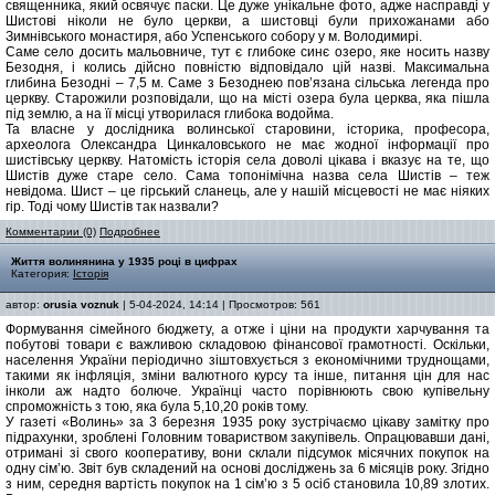
священника, який освячує паски. Це дуже унікальне фото, адже насправді у
Шистові ніколи не було церкви, а шистовці були прихожанами або
Зимнівського монастиря, або Успенського собору у м. Володимирі.
Саме село досить мальовниче, тут є глибоке синє озеро, яке носить назву
Безодня, і колись дійсно повністю відповідало цій назві. Максимальна
глибина Безодні – 7,5 м. Саме з Безоднею пов’язана сільська легенда про
церкву. Старожили розповідали, що на місті озера була церква, яка пішла
під землю, а на її місці утворилася глибока водойма.
Та власне у дослідника волинської старовини, історика, професора,
археолога Олександра Цинкаловського не має жодної інформації про
шистівську церкву. Натомість історія села доволі цікава і вказує на те, що
Шистів дуже старе село. Сама топонімічна назва села Шистів – теж
невідома. Шист – це гірський сланець, але у нашій місцевості не має ніяких
гір. Тоді чому Шистів так назвали?
Комментарии (0)
Подробнее
Життя волинянина у 1935 році в цифрах
Категория:
Історія
автор:
orusia voznuk
| 5-04-2024, 14:14 | Просмотров: 561
Формування сімейного бюджету, а отже і ціни на продукти харчування та
побутові товари є важливою складовою фінансової грамотності. Оскільки,
населення України періодично зіштовхується з економічними труднощами,
такими як інфляція, зміни валютного курсу та інше, питання цін для нас
інколи аж надто болюче. Українці часто порівнюють свою купівельну
спроможність з тою, яка була 5,10,20 років тому.
У газеті «Волинь» за 3 березня 1935 року зустрічаємо цікаву замітку про
підрахунки, зроблені Головним товариством закупівель. Опрацювавши дані,
отримані зі свого кооперативу, вони склали підсумок місячних покупок на
одну сім’ю. Звіт був складений на основі досліджень за 6 місяців року. Згідно
з ним, середня вартість покупок на 1 сім’ю з 5 осіб становила 10,89 злотих.