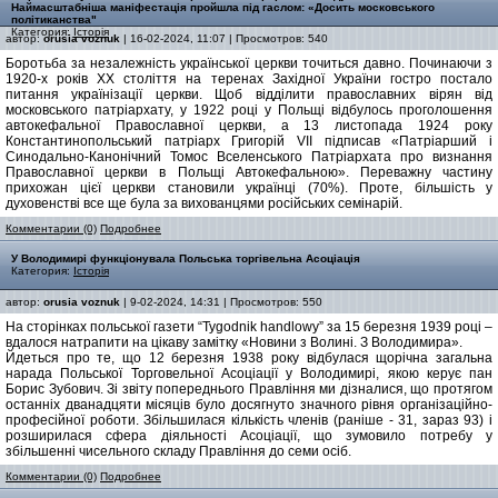
Наймасштабніша маніфестація пройшла під гаслом: «Досить московського
політиканства"
Категория:
Історія
автор:
orusia voznuk
| 16-02-2024, 11:07 | Просмотров: 540
Боротьба за незалежність української церкви точиться давно. Починаючи з
1920-х років ХХ століття на теренах Західної України гостро постало
питання українізації церкви. Щоб відділити православних вірян від
московського патріархату, у 1922 році у Польщі відбулось проголошення
автокефальної Православної церкви, а 13 листопада 1924 року
Константинопольський патріарх Григорій VII підписав «Патріарший і
Синодально-Канонічний Томос Вселенського Патріархата про визнання
Православної церкви в Польщі Автокефальною». Переважну частину
прихожан цієї церкви становили українці (70%). Проте, більшість у
духовенстві все ще була за вихованцями російських семінарій.
Комментарии (0)
Подробнее
У Володимирі функціонувала Польська торгівельна Асоціація
Категория:
Історія
автор:
orusia voznuk
| 9-02-2024, 14:31 | Просмотров: 550
На сторінках польської газети “Tygodnik handlowy” за 15 березня 1939 році –
вдалося натрапити на цікаву замітку «Новини з Волині. З Володимира».
Йдеться про те, що 12 березня 1938 року відбулася щорічна загальна
нарада Польської Торговельної Асоціації у Володимирі, якою керує пан
Борис Зубович. Зі звіту попереднього Правління ми дізналися, що протягом
останніх дванадцяти місяців було досягнуто значного рівня організаційно-
професійної роботи. Збільшилася кількість членів (раніше - 31, зараз 93) і
розширилася сфера діяльності Асоціації, що зумовило потребу у
збільшенні чисельного складу Правління до семи осіб.
Комментарии (0)
Подробнее