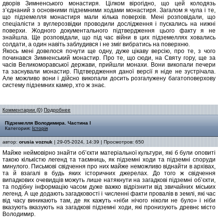
дворів Зимненського монастиря. Цілком вірогідно, що цей колодязь
з’єднаний з основними підземними ходами монастиря. Загалом я чула і те,
що підземелля монастиря мали кілька поверхів. Мені розповідали, що
спеціалісти з вуглерозвідки проводили дослідження і пускались на нижні
поверхи. Жодного документального підтвердження цього факту я не
знайшла. Ще розповідали, що під час війни в цих підземеллях ховались
солдати, а один навіть заблудився і не зміг вибратись на поверхню.
Якось мені довелося почути ще одну, дуже цікаву версію, про те, з чого
починався Зимненський монастир. Про те, що сюди, на Святу гору, ще за
часів Великоморавської держави, прийшли монахи. Вони викопали печери
та заснували монастир. Підтвердження даної версії я ніде не зустрічала.
Але можливо вони і дійсно викопали досить розгалужену багатоповерхову
систему підземних камер, хто ж знає.
Комментарии (0)
Подробнее
Підземелля Володимира. Частина І
Категория:
Історія
автор:
orusia voznuk
| 29-05-2024, 14:39 | Просмотров: 650
Майже неймовірно знайти об’єкти матеріальної культури, які б були оповиті
такою кількістю легенд та таємниць, як підземні ходи та підземні споруди
минулого. Письмові свідчення про них майже неможливо віднайти в архівах,
та й взагалі в будь яких історичних джерелах. До того ж свідчення
випадкових очевидців можуть лише натякнути на загадкові підземні об’єкти,
та подібну інформацію часом дуже важко відрізнити від звичайних міських
легенд. А ще додають загадковості і численні факти провалів в землі, які час
від часу виникають там, де як кажуть «ніби нічого ніколи не було» і ніби
вказують вказують на загадкові підземні ходи, які пронизують древнє місто
Володимир.