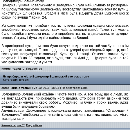
Володимирі-Волинському.
Цукерня Луціана Ковальського у Володимирі була найбільшою за розмірами
по цілому тогочасному Волинському воєводству. Знаходилась вона по вулиці
Конституцій 17 березня. Згодом в місті була відкрита друга цукерня цієї ж
фірми по вулиці Фарній, 24.
Усі охочі могли тут придбати торти, тістечка, шоколад кращих європейських
виробників, морозиво, какао, каву, чай, алкогольні напої. Також тут можна
було придбати цукерки власного виробництва, які відзначались як цукерки
вищого ґатунку і були одні із найякісніших на Волині.
В приміщенні цукерні можна було почути радіо, яке на той час було не всім
доступне, як сьогодні. Також щоденно в цукерні грав місцевий оркестр, який
виконував популярні композиції, були тут і танці. Оркестр можна було
почути із 18 до 23 години, як в будні, так і вихідні дні. Цукерня була на той
час культовим закладом у місті.
Комментарии (0)
Подробнее
Як прибирали місто Володимир-Волинський сто років тому
Категория:
Історія
автор:
orusia voznuk
| 25-10-2018, 16:23 | Просмотров: 1384
Володимир-Волинський охайне і чисте містечко. А все тому, що є люди, які
не покладають рук, прибирають його щодня. Сто років тому, двірники теж
дбайливо виконували свою роботу. Можливо, їм було й трохи важче, адже
вулиці були викладені бруківкою.
Адміністрація Державного історико-культурного заповідника "Стародавній
Володимир" підібрала для читачів кілька світлин, на яких видно, що місто
теж підмітали.
Комментарии (0)
Подробнее