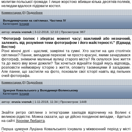
молитви польської громади. І лише жорстоко вбивши кілька десятків поляків,
нелюдам вдалося підірвати костел.
Комментарии (0)
Подробнее
Володимирчанки на світлинах. Частина IV
Категория:
Історія
автор:
orusia voznuk
| 3-12-2018, 12:10 | Просмотров: 967
“Фотограф ізолює і зберігає момент часу: важливий або незначний,
залежить від розуміння теми фотографом і його майстерності.” (Едвард
Вестон)
Різні жіночі долі - щасливі, замріяні та сумні. Хто застиг на цих столітніх
світлинах? Панни, випадкові перехожі чи просто красуні, якими зачарувався
фотограф, знімаючи маленькі вулиці старого міста? Як склалося їхнє життя
та до якого віку вони дожили? Так хочеться віднайти бодай якусь відповідь,
розповісти неймовірну історію з життя, оповиту таємницями й загадками.
Але панни, що застигли на фото, поховали свої історії навіть від пильних
очей фотографа.
Комментарии (0)
Подробнее
Цукерня Ковальського у Володимирі-Волинському
Категория:
Історія
автор:
orusia voznuk
| 1-11-2018, 11:34 | Просмотров: 1448
Знайти ретро світлини з інтер’єрами закладів відпочинку на Волині є
великою рідкістю. Можна сказати, що це дійсно поодинокі випадки, - йдеться
на сайті
Хроніки Любарта
.
Перша цукерня Луціана Ковальського існувала у міжвоєнний період у місті