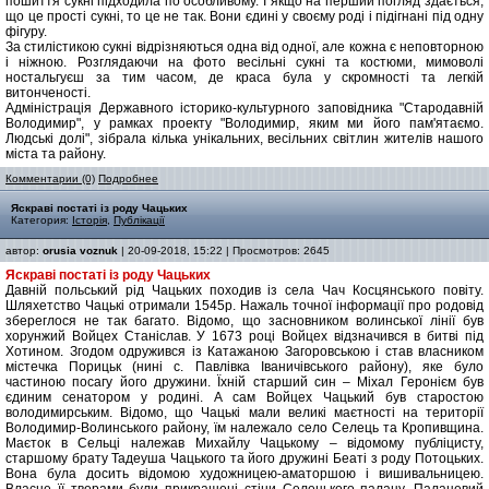
пошиття сукні підходила по особливому. І якщо на перший погляд здається,
що це прості сукні, то це не так. Вони єдині у своєму роді і підігнані під одну
фігуру.
За стилістикою сукні відрізняються одна від одної, але кожна є неповторною
і ніжною. Розглядаючи на фото весільні сукні та костюми, мимоволі
ностальгуєш за тим часом, де краса була у скромності та легкій
витонченості.
Адміністрація Державного історико-культурного заповідника "Стародавній
Володимир", у рамках проекту "Володимир, яким ми його пам'ятаємо.
Людські долі", зібрала кілька унікальних, весільних світлин жителів нашого
міста та району.
Комментарии (0)
Подробнее
Яскраві постаті із роду Чацьких
Категория:
Історія
,
Публікації
автор:
orusia voznuk
| 20-09-2018, 15:22 | Просмотров: 2645
Яскраві постаті із роду Чацьких
Давній польський рід Чацьких походив із села Чач Косцянського повіту.
Шляхетство Чацькі отримали 1545р. Нажаль точної інформації про родовід
збереглося не так багато. Відомо, що засновником волинської лінії був
хорунжий Войцех Станіслав. У 1673 році Войцех відзначився в битві під
Хотином. Згодом одружився із Катажаною Загоровською і став власником
містечка Порицьк (нині с. Павлівка Іваничівського району), яке було
частиною посагу його дружини. Їхній старший син – Міхал Геронієм був
єдиним сенатором у родині. А сам Войцех Чацький був старостою
володимирським. Відомо, що Чацькі мали великі маєтності на території
Володимир-Волинського району, їм належало село Селець та Кропивщина.
Маєток в Сельці належав Михайлу Чацькому – відомому публіцисту,
старшому брату Тадеуша Чацького та його дружині Беаті з роду Потоцьких.
Вона була досить відомою художницею-аматоршою і вишивальницею.