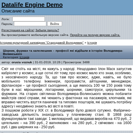
Datalife Engine Demo
Описание сайта
Логін:
Пароль:
Регистрация на сайте!
Забыли пароль?
Вы просматриваете мобильную версию сайта.
Перейти на полную версию сайта.
Історико-культурний заповідник "Стародавній Володимир"
»
Історія
Шорник, фурман та капелюшник – професії які відійшли в історію Володимира-
Волинського
Категория:
Історія
автор:
orusia voznuk
| 31-01-2019, 10:26 | Просмотров: 3488
Світ не стоїть на місті, як кажуть у народі. Нещодавно Ілон Маск запустив
кабріолет у космос, а ще сотні літ тому, про космос мало хто знав, особливо,
з неосвіченого народу. Та, що там про космос, адже, навіть, не було
мобільного телефону. Інженери, програмісти, айтішники, менеджери,
фрілансери – це професії сьогодення, а ще якихось 100 чи 150 років тому
були в нас мірошники, ліхтарники, шорники, сажотруси, цирульники та
фурмани. На старих світлинах Володимира-Волинського можна побачити
майстрів своєї справи, які чекають у фаєтонах на пасажирів, хлопчаків, які
вправно чистять взуття паничеві та типових поштарів, які шукають потрібну
адресу і неодмінно знають всі вісті в повіті.
З пошуком роботи у ХІХ ст. в Володимирі було доволі сутужно. Фабрично-
заводська діяльність знаходилась у плачевному стані. В 1868 році
функціонували такі заводи: 1 миловарний, що видавав виробів на 470 руб., 2
цегельних – на 390 руб., 2 вапнякових - на 280 руб., 2 свічкових - на 1600
руб. і два шкіряних на - 250 руб.