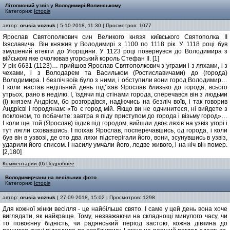
Літописний узвіз у Володимирі-Волинському
Категория:
Історія
автор:
orusia voznuk
| 5-10-2018, 11:30 | Просмотров: 1077
Ярослав Святополкович син Великого князя київського Святополка ІІ
Ізяславича. Він княжив у Володимирі з 1100 по 1118 рік. У 1118 році був
змушений втекти до Угорщини. У 1123 році повернувся до Володимира з
військом яке очолював угорський король Стефан ІІ. [1]
У рік 6631 (1123)… прийшов Ярослав Святополкович з уграми і з ляхами, і з
чехами, і з Володарем та Васильком (Ростиславичами) до (города)
Володимира. І безліч воїв було з ними, і обступили вони город Володимир…
І коли настав недільний день під’їхав Ярослав близько до города, всього
утрьох, рано в неділю. І, їздячи під стінами города, сперечався він з людьми
(і) князем Андрієм, бо розгордівся, надіючись на безліч воїв, і так говорив
Андрієві і городянам: «То є город мій. Якщо ви не одчинитеся, ні вийдете з
поклоном, то побачите: завтра я піду приступом до города і візьму город»…
І коли ще той (Ярослав) їздив під городом, вийшли двоє ляхів на узвіз угорі і
тут лягли сховавшись. І поїхав Ярослав, посперечавшись, од города, і коли
був він в узвозі, де ото два ляхи підстерігали його, вони, зсунувшись в узвіз,
ударили його списом. І насилу умчали його, ледве живого, і на ніч він помер.
[2,180]
Комментарии (0)
Подробнее
Володимирчани на весільних фото
Категория:
Історія
автор:
orusia voznuk
| 27-09-2018, 15:02 | Просмотров: 1298
Для кожної жінки весілля - це найбільше свято. І саме у цей день вона хоче
виглядати, як найкраще. Тому, незважаючи на складнощі минулого часу, чи
то повоєнну бідність, чи радянський період застою, кожна дівчина до