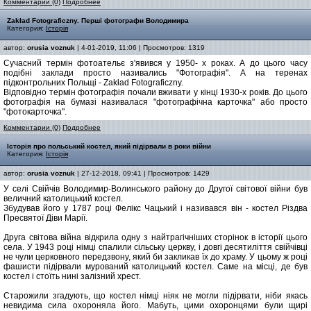
Комментарии (0)
Подробнее
Zakład Fotograficzny. Перші фотографи Володимира
Категория:
Історія
автор:
orusia voznuk
| 4-01-2019, 11:06 | Просмотров: 1319
Сучасний термін фотоательє з'явився у 1950- х роках. А до цього часу
подібні заклади просто називались "Фотографія". А на теренах
підконтрольних Польщі - Zakład Fotograficzny.
Відповідно термін фотографія почали вживати у кінці 1930-х років. До цього
фотографія на бумазі називалася "фотографічна карточка" або просто
"фотокарточка".
Комментарии (0)
Подробнее
Історія про польський костел, який підірвали в роки війни
Категория:
Історія
автор:
orusia voznuk
| 27-12-2018, 09:41 | Просмотров: 1429
У селі Свійчів Володимир-Волинського району до Другої світової війни був
величний католицький костел.
Збудував його у 1787 році Фелікс Чацький і називався він - костел Різдва
Пресвятої Діви Марії.
Друга світова війна відкрила одну з найтрагічніших сторінок в історії цього
села. У 1943 році німці спалили сільську церкву, і довгі десятиліття свійчівці
не чули церковного передзвону, який би закликав їх до храму. У цьому ж році
фашисти підірвали мурований католицький костел. Саме на місці, де був
костел і стоїть нині залізний хрест.
Старожили згадують, що костел німці ніяк не могли підірвати, ніби якась
невидима сила охороняла його. Мабуть, цими охоронцями були щирі