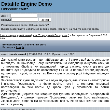
Datalife Engine Demo
Описание сайта
Логін:
Пароль:
Регистрация на сайте!
Забыли пароль?
Вы просматриваете мобильную версию сайта.
Перейти на полную версию сайта.
Історико-культурний заповідник "Стародавній Володимир"
» Матеріали за Вересень 2018
року
Володимирчани на весільних фото
Категория:
Історія
автор:
orusia voznuk
| 27-09-2018, 15:02 | Просмотров: 1298
Для кожної жінки весілля - це найбільше свято. І саме у цей день вона хоче
виглядати, як найкраще. Тому, незважаючи на складнощі минулого часу, чи
то повоєнну бідність, чи радянський період застою, кожна дівчина до
пошиття сукні підходила по особливому. І якщо на перший погляд здається,
що це прості сукні, то це не так. Вони єдині у своєму роді і підігнані під одну
фігуру.
За стилістикою сукні відрізняються одна від одної, але кожна є неповторною
і ніжною. Розглядаючи на фото весільні сукні та костюми, мимоволі
ностальгуєш за тим часом, де краса була у скромності та легкій
витонченості.
Адміністрація Державного історико-культурного заповідника "Стародавній
Володимир", у рамках проекту "Володимир, яким ми його пам'ятаємо.
Людські долі", зібрала кілька унікальних, весільних світлин жителів нашого
міста та району.
Комментарии (0)
Подробнее