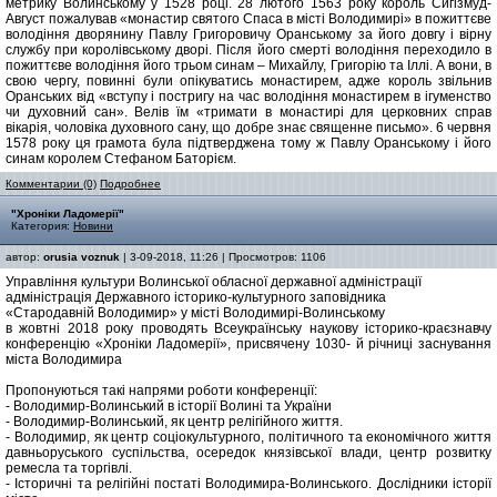
метрику Волинському у 1528 році. 28 лютого 1563 року король Сигізмуд-
Август пожалував «монастир святого Спаса в місті Володимирі» в пожиттєве
володіння дворянину Павлу Григоровичу Оранському за його довгу і вірну
службу при королівському дворі. Після його смерті володіння переходило в
пожиттєве володіння його трьом синам – Михайлу, Григорію та Іллі. А вони, в
свою чергу, повинні були опікуватись монастирем, адже король звільнив
Оранських від «вступу і постригу на час володіння монастирем в ігуменство
чи духовний сан». Велів їм «тримати в монастирі для церковних справ
вікарія, чоловіка духовного сану, що добре знає священне письмо». 6 червня
1578 року ця грамота була підтверджена тому ж Павлу Оранському і його
синам королем Стефаном Баторієм.
Комментарии (0)
Подробнее
"Хроніки Ладомерії"
Категория:
Новини
автор:
orusia voznuk
| 3-09-2018, 11:26 | Просмотров: 1106
Управління культури Волинської обласної державної адміністрації
адміністрація Державного історико-культурного заповідника
«Стародавній Володимир» у місті Володимирі-Волинському
в жовтні 2018 року проводять Всеукраїнську наукову історико-краєзнавчу
конференцію «Хроніки Ладомерії», присвячену 1030- й річниці заснування
міста Володимира
Пропонуються такі напрями роботи конференції:
- Володимир-Волинський в історії Волині та України
- Володимир-Волинський, як центр релігійного життя.
- Володимир, як центр соціокультурного, політичного та економічного життя
давньоруського суспільства, осередок князівської влади, центр розвитку
ремесла та торгівлі.
- Історичні та релігійні постаті Володимира-Волинського. Дослідники історії