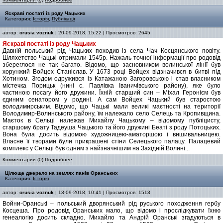
Яскраві постаті із роду Чацьких
Категория:
Історія
,
Публікації
автор:
orusia voznuk
| 20-09-2018, 15:22 | Просмотров: 2645
Яскраві постаті із роду Чацьких
Давній польський рід Чацьких походив із села Чач Косцянського повіту.
Шляхетство Чацькі отримали 1545р. Нажаль точної інформації про родовід
збереглося не так багато. Відомо, що засновником волинської лінії був
хорунжий Войцех Станіслав. У 1673 році Войцех відзначився в битві під
Хотином. Згодом одружився із Катажаною Загоровською і став власником
містечка Порицьк (нині с. Павлівка Іваничівського району), яке було
частиною посагу його дружини. Їхній старший син – Міхал Геронієм був
єдиним сенатором у родині. А сам Войцех Чацький був старостою
володимирським. Відомо, що Чацькі мали великі маєтності на території
Володимир-Волинського району, їм належало село Селець та Кропивщина.
Маєток в Сельці належав Михайлу Чацькому – відомому публіцисту,
старшому брату Тадеуша Чацького та його дружині Беаті з роду Потоцьких.
Вона була досить відомою художницею-аматоршою і вишивальницею.
Власне її творами були прикрашені стіни Селецького палацу. Палацевий
комплекс у Сельці був одним з найзначнішим на Західній Волині...
Комментарии (0)
Подробнее
Цілюще джерело на землях панів Оранських
Категория:
Історія
автор:
orusia voznuk
| 13-09-2018, 10:41 | Просмотров: 1513
Войни-Оранські – польський дворянський рід руського походження гербу
Косцеша. Про родовід Оранських мало, що відомо і прослідкувати їхню
генеалогію досить складно. Михайло та Андрій Оранські згадуються в