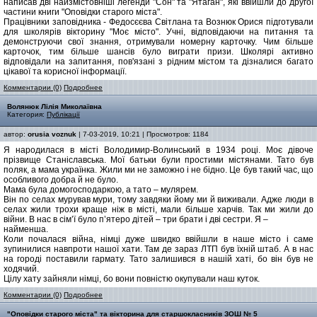
написав дві найзмістовніші легенди "Сон" та "Ятаган", які ввійшли до другої
частини книги "Оповідки старого міста".
Працівники заповідника - Федосєєва Світлана та Вознюк Орися підготували
для школярів вікторину "Моє місто". Учні, відповідаючи на питання та
демонструючи свої знання, отримували номерну карточку. Чим більше
карточок, тим більше шансів було виграти призи. Школярі активно
відповідали на запитання, пов'язані з рідним містом та дізналися багато
цікавої та корисної інформації.
Комментарии (0)
Подробнее
Волянюк Лілія Миколаївна
Категория:
Публікації
автор:
orusia voznuk
| 7-03-2019, 10:21 | Просмотров: 1184
Я народилася в місті Володимир-Волинський в 1934 році. Моє дівоче
прізвище Станіславська. Мої батьки були простими містянами. Тато був
поляк, а мама українка. Жили ми не заможно і не бідно. Це був такий час, що
особливого добра й не було.
Мама була домогосподаркою, а тато – мулярем.
Він по селах мурував мури, тому завдяки йому ми й виживали. Адже люди в
селах жили трохи краще ніж в місті, мали більше харчів. Так ми жили до
війни. В нас в сім’ї було п’ятеро дітей – три брати і дві сестри. Я –
найменша.
Коли почалася війна, німці дуже швидко ввійшли в наше місто і саме
зупинилися навпроти нашої хати. Там де зараз ЛТП був їхній штаб. А в нас
на городі поставили гармату. Тато залишився в нашій хаті, бо він був не
ходячий.
Цілу хату зайняли німці, бо вони повністю окупували наш куток.
Комментарии (0)
Подробнее
"Оповідки старого міста" та вікторина для старшокласників ЗОШ № 5