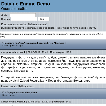
Datalife Engine Demo
Описание сайта
Логін:
Пароль:
Регистрация на сайте!
Забыли пароль?
Вы просматриваете мобильную версию сайта.
Перейти на полную версию сайта.
Історико-культурний заповідник "Стародавній Володимир"
» Матеріали за Березень 2019
року
"На довгу пам'ять": заклади фотографічні. Частина ІІ
Категория:
Історія
автор:
orusia voznuk
| 29-03-2019, 11:41 | Просмотров: 1136
Подарувати фото на довгу пам'ять, було доволі звичним явищем ще кілька
десятків років тому. А от до Другої світової війни - будь-яка фотографія була
справжнім сімейним скарбом. Тому й найкращим подарунком вважалася
фотографія. Її дарували, як і далеким родичам, так і подругам, коханим,
сестрам, батькам, дітям.
У першій частині ми вже згадували, які "заклади фотографічні" були в
нашому місті.
Zakład Fotograficzny. Перші фотографи Володимира
Комментарии (0)
Подробнее
Грабарчук Наталя Назарівна
Категория: ---
автор:
orusia voznuk
| 22-03-2019, 12:29 | Просмотров: 1490