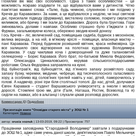
Похилий вік має свої особливості. Одна з таких особливостей – це
можливість яскраво згадувати те, що відбувалося вами у дитинстві. Чітко
пам’ятаю мамині слова: «Талю, будь чемною, слухняною і ми поїдемо у
Кречів до Караваєвих». За нами, а це відбувалося у неділю, чи інші святкові
дні, присилали підводу (фурманку), вистелену соломою, покриту смугастим
килимком, або бричку. І ми їхали до Караваєвих. Дорога була ґрунтова. Гори
змінювались долами і навпаки. Особливо страшно було з’їжджати з гір:
Фурман, загальмовуючи колеса, обережно зводив коней донизу.
І ось Кречів – ліс, величезний сад, поміщицька садиба, будинок з мезоніном,
велика веранда, а на ній, в м’якому кріслі – поміщиця, власниця маєтку –
пані Караваєва. Перед будинком розкішний квітник, краса неймовірна. Це
все залишило своє відтворення на полотнах художника Володимира
Караваєва. У саду чаклував хоча і доморощений та дуже талановитий
селекціонер – Борис Караваєв. Його брат, по-батькові Микола Федорович,
друг Олександра Цинкаловського, керував сільськогосподарськими
роботами. Ольга Федорівна заправляла на кухні.
Від буйнотрав’я, від буйноцвіття, від п’янкого запаху розквітлого саду,
запаху бузку, черемхи, медунки, чебрецю, від тисячоголосного галасливого
хору, а особливо від солов’їних трелей навіть у нас, дітей, паморочилось у
голові. А надвечір, різні ігри біля столітньої тополі. До нас, дітей, долучався
Євген Караваєв – студент Варшавського університету, а інколи і молоді
дорослі. Стомлені грою ми, діти (Галя, Наташа, Ростик, Всеволод та я)
сиділи на лавках, або в альтанці і слухали цікаві розповіді дорослих.
Комментарии (0)
Подробнее
Презентація книги "Оповідки старого міста" у ЗОШ № 1
Категория:
Новини
автор:
orusia voznuk
| 13-03-2019, 09:22 | Просмотров: 757
Працівники заповідника "Стародавній Володимир" завітали з подарунками
до ЗОШ №1, адже саме учень даної школи, дев'ятикласник Павло Мельничук