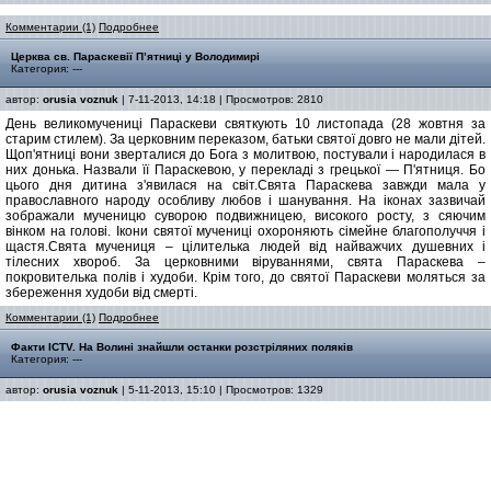
Комментарии (1)
Подробнее
Церква св. Параскевії П’ятниці у Володимирі
Категория: ---
автор:
orusia voznuk
| 7-11-2013, 14:18 | Просмотров: 2810
День великомучениці Параскеви святкують 10 листопада (28 жовтня за
старим стилем). За церковним переказом, батьки святої довго не мали дітей.
Щоп'ятниці вони зверталися до Бога з молитвою, постували і народилася в
них донька. Назвали її Параскевою, у перекладі з грецької — П'ятниця. Бо
цього дня дитина з'явилася на світ.Свята Параскева завжди мала у
православного народу особливу любов і шанування. На іконах зазвичай
зображали мученицю суворою подвижницею, високого росту, з сяючим
вінком на голові. Ікони святої мучениці охороняють сімейне благополуччя і
щастя.Свята мучениця – цілителька людей від найважчих душевних і
тілесних хвороб. За церковними віруваннями, свята Параскева –
покровителька полів і худоби. Крім того, до святої Параскеви моляться за
збереження худоби від смерті.
Комментарии (1)
Подробнее
Факти ICTV. На Волині знайшли останки розстріляних поляків
Категория: ---
автор:
orusia voznuk
| 5-11-2013, 15:10 | Просмотров: 1329