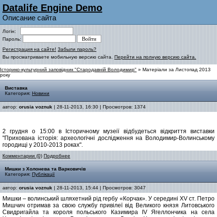
Datalife Engine Demo
Описание сайта
Логін:
Пароль:
Регистрация на сайте!
Забыли пароль?
Вы просматриваете мобильную версию сайта.
Перейти на полную версию сайта.
Історико-культурний заповідник "Стародавній Володимир"
» Матеріали за Листопад 2013
року
Виставка
Категория:
Новини
автор:
orusia voznuk
| 28-11-2013, 16:30 | Просмотров: 1374
2 грудня о 15:00 в Історичному музеії відбудеться відкриття виставки
"Прихована історія: археологічні дослідження на Володимир-Волинському
городищі у 2010-2013 роках".
Комментарии (0)
Подробнее
Мишки з Холонева та Варковичів
Категория:
Публікації
автор:
orusia voznuk
| 28-11-2013, 15:44 | Просмотров: 3047
Мишки – волинський шляхетний рід гербу «Корчак». У середині ХV ст. Петро
Мишчич отримав за свою службу привілеї від Великого князя Литовського
Свидригайла та короля польського Казимира ІV Ягеллончика на села