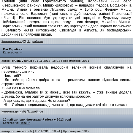
Холонів (нині село Горохівського району), Холоневичі (нині село
Ківерцівського району). Мишки-Варковські – нащадки Федора Богдановича
Мишки. Згідно з ревізією Луцького замку у 1545 році Федору Мишці
належала село Варковичі (нині село в Дубнівському районі Рівненської
області). Він повинен був утримувати дві городні в Луцькому замку.
Найвідоміший представник цього роду – син Федора, Михайло Мишка-
Варковський, який починав свою стрімку кар’єру при дворі короля польського
і Великого князя Литовського Сигізмуда ІІ Августа, як господарський
дворянин та поллоний писар.
Комментарии (2)
Подробнее
Очі Стрибога
Категория: ---
автор:
orusia voznuk
| 21-11-2013, 15:22 | Просмотров: 2031
З-під темного покривала недобрим зеленим вогнем спалахнуло на
перелякану дівчину:
- Чого тобі?
- До тебе прийшла добра жінка – тремтячим голосом відповіла висока
струнка юнка.
Жінка без віку мовчала.
- Допоможи, благаю! Ти ж можеш все! Так кажуть. – Уже тихіше додала
дівчина, бо на неї раптом дихнуло колючим морозом.
- А ще кажуть, що я відьма. Не страшно?
- Ні. – Сміливо подивилась дівчина в очі, що нагадували очі нічного хижака.
Комментарии (0)
Подробнее
10 найгаргіших фотографій міста у 2013 році
Категория:
Новини
автор:
orusia voznuk
| 15-11-2013, 10:24 | Просмотров: 1319