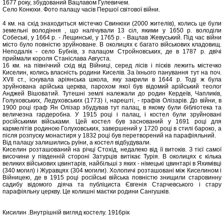
1677 року, збудований Вацлавом Гулевичем.
Село Конюхи. Фото палацу часів Першої світової війни.
4 км. на схід знаходиться містечко Свинюхи (2000 жителів), колись це були
земельні володіння , що налічували 13 сіл, якими у 1650 р. володіли
Собеські, у 1664 р. - Лещинські, у 1765 р. - Вацлав Жевуський. Під час війни
місто було повністю зруйноване. В околицях є багато військових кладовищ.
Неподалік - село Бубнів, з палацом Стройновських, де в 1787 р. двічі
приймали короля Станіслава Августа.
16 км. на північний схід від Війниці, серед лісів і пісків лежить містечко
Киселин, колись власність родини Киселів. За їхнього панування тут на поч.
XVII ст., існувала аріянська школа, яку закрили в 1644 р. Тоді ж була
зруйнована арійська церква, парохом якої був відомий арійський теолог
Анджей Вішоватий. Тутешні землі належали до родин Кердеїв, Чапликів,
Голуховських, Ледуховських (1773) і, нарешті, - графів Олізарів. До війни, в
1900 році граф Ян Олізар збудував тут палац, в якому були бібліотека та
величезна гардеробна. У 1915 році і палац, і костел були зруйновані
російськими військами. Цей костел був заснований у 1691 році для
кармелітів родиною Голуховських, завершений у 1720 році в стилі бароко, а
після розпуску монастиря у 1832 році був перетворений на парафіяльний.
Від палацу залишились руїни, а костел відбудували.
Киселин розташований на річці Стохід, недалеко від її витоків. З тієї самої
височини у південній стороні Затурців витікає Турія. В околицях є кілька
великих військових цвинтарів, найбільші з яких - німецькі цвинтарі в Яхимівці
(340 могил) і Журавцях (304 могили). Холопичі розташовані між Киселином і
Війницею, де в 1915 році російські війська повністю знищили старовинну
садибу відомого діяча та публіциста Євгенія Старчевського і стару
парафіяльну церкву. Це колишні маєтки родини Сангушків.
Кисилин .Внутрішній вигляд костелу. 1916рік