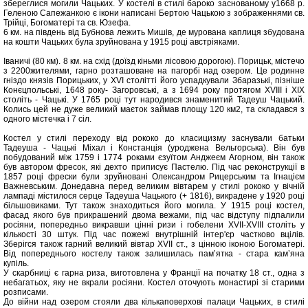
збереглися могили Чацьких. У костелі в стилі бароко заснованому у1668 р.
Геленою Сапежанкою є ікони написані Бертою Чацькою з зображеннями св.
Трійці, Богоматері та св. Юзефа.
6 км. на південь від Бубнова лежить Мишів, де мурована каплиця збудована
на кошти Чацьких була зруйнована у 1915 році австріяками.
Іваничі (80 км). 8 км. на схід (доїзд кіньми лісовою дорогою). Порицьк, містечо
з 2200жителями, гарно розташоване на пагорбі над озером. Це родинне
гніздо князів Порицьких, у XVI столітті його успадкували Збаразькі, пізніше
Конєцпольські, 1648 року- Загоровські, а з 1694 року протягом XVIII i XIX
століть - Чацькі. У 1765 році тут народився знаменитий Тадеуш Чацький.
Колись цей не дуже великий маєток займав площу 120 км2, та складався з
одного містечка і 7 сіл.
Костел у стилі переходу від рококо до класицизму заснували батьки
Тадеуша - Чацькі Міхал і Констанція (уроджена Вельгорська). Він був
побудований між 1759 і 1774 роками єзуїтом Анджеєм Агорном, він також
був автором фресок, які дехто приписує Пастелю. Під час реконструкції в
1857 році фрески були зруйновані Олександром Рицерським та Ігнацієм
Важневським. Донедавна перед великим вівтарем у стилі рококо у вічній
лампаді містилося серце Тадеуша Чацького (+ 1816), викрадене у 1920 році
більшовиками. Тут також знаходиться його могила. У 1915 році костел,
фасад якого був прикрашений двома вежами, під час відступу підпалили
росіяни, попередньо викравши цінні ризи і гобелени XVII-XVIII століть у
кількості 30 штук. Під час пожежі внутрішній інтер'єр частково вцілів.
Зберігся також гарний великий вівтар XVII ст., з цінною іконою Богоматері.
Від попереднього костелу також залишилась пам’ятка - стара кам’яна
купіль.
У скарбниці є гарна риза, виготовлена у Франції на початку 18 ст., одна з
небагатьох, яку не вкрали росіяни. Костел оточують монастирі зі старими
розписами.
До війни над озером стояли два кількаповерхові палаци Чацьких, в стилі