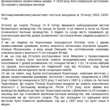
функціонувала православна церква. У 1919 році його повернули католикам.
За хорами є своєрідна каплиця.
Фотокарткакомплексу монастиря і костелу капуцинів, м. Устилуг, 1920–1930-
ті рр
Устилуг до поділу Польщі та й тепер вважався найзахіднішим містом
Волинського воєводства. На заході за Бугом, а на півночі в лісах за Лугою
починалося Белзьке воєводство. З півдня та сходу місто примикало до
єпископських маєтків, добре розвинених і густонаселених завдяки родючості
ґрунту.
3 км. на південь на чорноземах знаходиться Хотячів, село з двома
православними церквами, колись власність латинських єпископів луцьких,
пізніше Мошинських, в кінці кінців Ожешків. На хотячівському напрямку
єпископи мали у власності 5 сіл площею 40 км2.
5 км. на схід від Устилуга розташоване село Микуличі з православною
церквою; колись було центром земель володимирських епископів, що
охоплювали 7 добре розвинених сіл, площею 68 км 2. І тут, і в селах Амбуків
та Цуцнів, розташованих на південний схід від Устилуга, над Бугом
збереглися високі кургани часів татарських набігів.
15 км. на північ, над Бугом розташована Коритниця, невелике містечко з
двома православними церквами, костелом і синагогою, збудованою в 1800
році і повністю знищеною в 1915 році. У костелі з 1867 р. є образ св. Антонія
Чудотворця. До поділу Польщі Коритниця входила до земель королівської
власності у Белзькому воєводстві. Після 1772 року, коли майже все
воєводство відійшло до Австрії, Коритниця разом з Дубенкою та 26 селами з
околиць все ще становили маленьке Белзьке воєводство, яке залишалося
польським аж до третього поділу. Під час козацьких та швецьких воєн
містечко було повністю зруйноване, так що у 1667 році тут було лише 8
міщан.