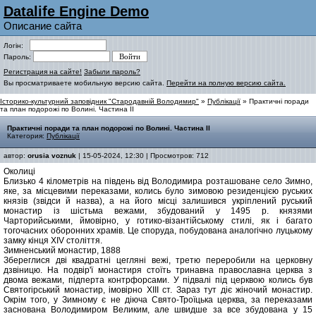
Datalife Engine Demo
Описание сайта
Логін:
Пароль:
Регистрация на сайте!
Забыли пароль?
Вы просматриваете мобильную версию сайта.
Перейти на полную версию сайта.
Історико-культурний заповідник "Стародавній Володимир"
»
Публікації
» Практичні поради
та план подорожі по Волині. Частина ІІ
Практичні поради та план подорожі по Волині. Частина ІІ
Категория:
Публікації
автор:
orusia voznuk
| 15-05-2024, 12:30 | Просмотров: 712
Околиці
Близько 4 кілометрів на південь від Володимира розташоване село Зимно,
яке, за місцевими переказами, колись було зимовою резиденцією руських
князів (звідси й назва), а на його місці залишився укріплений руський
монастир із шістьма вежами, збудований у 1495 р. князями
Чарторийськими, ймовірно, у готико-візантійському стилі, як і багато
тогочасних оборонних храмів. Це споруда, побудована аналогічно луцькому
замку кінця XIV століття.
Зимненський монастир, 1888
Збереглися дві квадратні цегляні вежі, третю переробили на церковну
дзвіницю. На подвір'ї монастиря стоїть тринавна православна церква з
двома вежами, підперта контрфорсами. У підвалі під церквою колись був
Святогірський монастир, імовірно XIII ст. Зараз тут діє жіночий монастир.
Окрім того, у Зимному є не діюча Свято-Троїцька церква, за переказами
заснована Володимиром Великим, але швидше за все збудована у 15