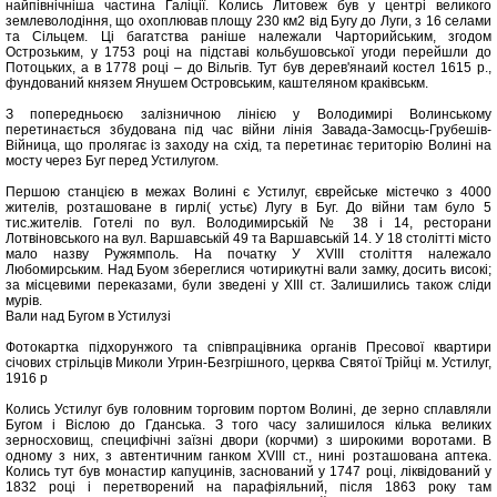
найпівнічніша частина Галіції. Колись Литовеж був у центрі великого
землеволодіння, що охоплював площу 230 км2 від Бугу до Луги, з 16 селами
та Сільцем. Ці багатства раніше належали Чарторийським, згодом
Острозьким, у 1753 році на підставі кольбушовської угоди перейшли до
Потоцьких, а в 1778 році – до Вільгів. Тут був дерев'янаий костел 1615 р.,
фундований князем Янушем Островським, каштеляном краківськм.
З попередньоєю залізничною лінією у Володимирі Волинському
перетинається збудована під час війни лінія Завада-Замосць-Грубешів-
Війница, що пролягає із заходу на схід, та перетинає територію Волині на
мосту через Буг перед Устилугом.
Першою станцією в межах Волині є Устилуг, єврейське містечко з 4000
жителів, розташоване в гирлі( устьє) Лугу в Буг. До війни там було 5
тис.жителів. Готелі по вул. Володимирській № 38 і 14, ресторани
Лотвіновського на вул. Варшавській 49 та Варшавській 14. У 18 столітті місто
мало назву Ружямполь. На початку У XVIII століття належало
Любомирським. Над Буом збереглися чотирикутні вали замку, досить високі;
за місцевими переказами, були зведені у ХІІІ ст. Залишились також сліди
мурів.
Вали над Бугом в Устилузі
Фотокартка підхорунжого та співпрацівника органів Пресової квартири
січових стрільців Миколи Угрин-Безгрішного, церква Святої Трійці м. Устилуг,
1916 р
Колись Устилуг був головним торговим портом Волині, де зерно сплавляли
Бугом і Віслою до Гданська. З того часу залишилося кілька великих
зерносховищ, специфічні заїзні двори (корчми) з широкими воротами. В
одному з них, з автентичним ганком XVIII ст., нині розташована аптека.
Колись тут був монастир капуцинів, заснований у 1747 році, ліквідований у
1832 році і перетворений на парафіяльний, після 1863 року там