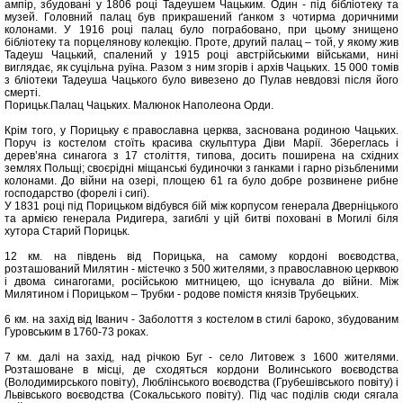
ампір, збудовані у 1806 році Тадеушем Чацьким. Один - під бібліотеку та
музей. Головний палац був прикрашений ґанком з чотирма доричними
колонами. У 1916 році палац було пограбовано, при цьому знищено
бібліотеку та порцелянову колекцію. Проте, другий палац – той, у якому жив
Тадеуш Чацький, спалений у 1915 році австрійськими військами, нині
виглядає, як суцільна руїна. Разом з ним згорів і архів Чацьких. 15 000 томів
з бліотеки Тадеуша Чацького було вивезено до Пулав невдовзі після його
смерті.
Порицьк.Палац Чацьких. Малюнок Наполеона Орди.
Крім того, у Порицьку є православна церква, заснована родиною Чацьких.
Поруч із костелом стоїть красива скульптура Діви Марії. Збереглась і
дерев’яна синагога з 17 століття, типова, досить поширена на східних
землях Польщі; своєрідні міщанські будиночки з ганками і гарно різьбленими
колонами. До війни на озері, площею 61 га було добре розвинене рибне
господарство (форелі і сигі).
У 1831 році під Порицьком відбувся бій між корпусом генерала Дверніцького
та армією генерала Ридигера, загиблі у цій битві поховані в Могилі біля
хутора Старий Порицьк.
12 км. на південь від Порицька, на самому кордоні воєводства,
розташований Милятин - містечко з 500 жителями, з православною церквою
і двома синагогами, російською митницею, що існувала до війни. Між
Милятином і Порицьком – Трубки - родове помістя князів Трубецьких.
6 км. на захід від Іванич - Заболоття з костелом в стилі бароко, збудованим
Гуровським в 1760-73 роках.
7 км. далі на захід, над річкою Буг - село Литовеж з 1600 жителями.
Розташоване в місці, де сходяться кордони Волинського воєводства
(Володимирського повіту), Люблінського воєводства (Грубешівського повіту) і
Львівського воєводства (Сокальського повіту). Під час поділів сюди сягала