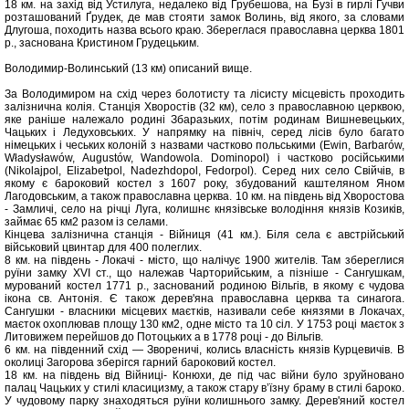
18 км. на захід від Устилуга, недалеко від Грубешова, на Бузі в гирлі Гучви
розташований Ґрудек, де мав стояти замок Волинь, від якого, за словами
Длугоша, походить назва всього краю. Збереглася православна церква 1801
р., заснована Кристином Грудецьким.
Володимир-Волинський (13 км) описаний вище.
За Володимиром на схід через болотисту та лісисту місцевість проходить
залізнична колія. Станція Хворостів (32 км), село з православною церквою,
яке раніше належало родині Збаразьких, потім родинам Вишневецьких,
Чацьких і Ледуховських. У напрямку на північ, серед лісів було багато
німецьких і чеських колоній з назвами частково польськими (Ewin, Barbarów,
Władysławów, Augustów, Wandowola. Dominopol) і частково російськими
(Nikolajpol, Elizabetpol, Nadezhdopol, Fedorpol). Серед них село Свійчів, в
якому є бароковий костел з 1607 року, збудований каштеляном Яном
Лагодовським, а також православна церква. 10 км. на південь від Хворостова
- Замличі, село на річці Луга, колишнє князівське володіння князів Козиків,
займає 65 км2 разом із селами.
Кінцева залізнична станція - Війниця (41 км.). Біля села є австрійський
військовий цвинтар для 400 полеглих.
8 км. на південь - Локачі - місто, що налічує 1900 жителів. Там збереглися
руїни замку XVI ст., що належав Чарторийським, а пізніше - Сангушкам,
мурований костел 1771 р., заснований родиною Вільгів, в якому є чудова
ікона св. Антонія. Є також дерев'яна православна церква та синагога.
Сангушки - власники місцевих маєтків, називали себе князями в Локачах,
маєток охоплював площу 130 км2, одне місто та 10 сіл. У 1753 році маєток з
Литовижем перейшов до Потоцьких а в 1778 році - до Вільгів.
6 км. на південний схід — Звореничі, колись власність князів Курцевичів. В
околиці Загорова зберігся гарний бароковий костел.
18 км. на південь від Війниці- Конюхи, де під час війни було зруйновано
палац Чацьких у стилі класицизму, а також стару в’їзну браму в стилі бароко.
У чудовому парку знаходяться руїни колишнього замку. Дерев'яний костел