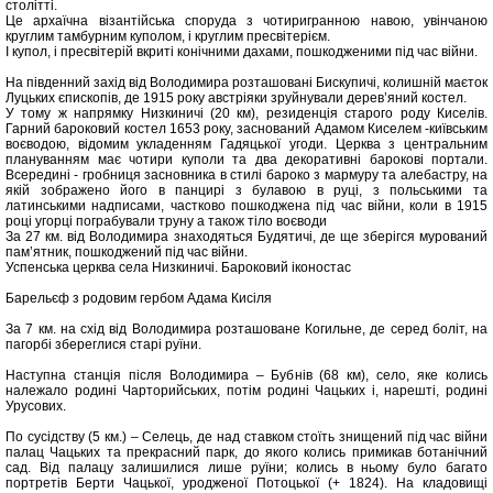
столітті.
Це архаїчна візантійська споруда з чотиригранною навою, увінчаною
круглим тамбурним куполом, і круглим пресвітерієм.
І купол, і пресвітерій вкриті конічними дахами, пошкодженими під час війни.
На південний захід від Володимира розташовані Бискупичі, колишній маєток
Луцьких єпископів, де 1915 року австріяки зруйнували дерев’яний костел.
У тому ж напрямку Низкиничі (20 км), резиденція старого роду Киселів.
Гарний бароковий костел 1653 року, заснований Адамом Киселем -київським
воєводою, відомим укладенням Гадяцької угоди. Церква з центральним
плануванням має чотири куполи та два декоративні барокові портали.
Всередині - гробниця засновника в стилі бароко з мармуру та алебастру, на
якій зображено його в панцирі з булавою в руці, з польськими та
латинськими надписами, частково пошкоджена під час війни, коли в 1915
році угорці пограбували труну а також тіло воєводи
За 27 км. від Володимира знаходяться Будятичі, де ще зберігся мурований
пам’ятник, пошкоджений під час війни.
Успенська церква села Низкиничі. Бароковий іконостас
Барельєф з родовим гербом Адама Кисіля
За 7 км. на схід від Володимира розташоване Когильне, де серед боліт, на
пагорбі збереглися старі руїни.
Наступна станція після Володимира – Бубнів (68 км), село, яке колись
належало родині Чарторийських, потім родині Чацьких і, нарешті, родині
Урусових.
По сусідству (5 км.) – Селець, де над ставком стоїть знищений під час війни
палац Чацьких та прекрасний парк, до якого колись примикав ботанічний
сад. Від палацу залишилися лише руїни; колись в ньому було багато
портретів Берти Чацької, уродженої Потоцької (+ 1824). На кладовищі