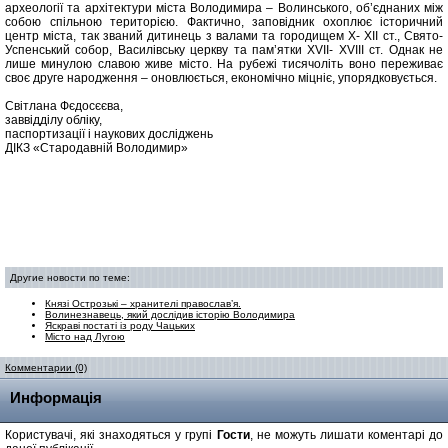
археології та архітектури міста Володимира – Волинського, об’єднаних між
собою спільною територією. Фактично, заповідник охоплює історичний
центр міста, так званий дитинець з валами та городищем X- XII ст., Свято-
Успенський собор, Василівську церкву та пам’ятки XVII- XVIII ст. Однак не
лише минулою славою живе місто. На рубежі тисячоліть воно переживає
своє друге народження – оновлюється, економічно міцніє, упорядковується.
Світлана Фєдосєєва,
заввідділу обліку,
паспортизації і наукових досліджень
ДІКЗ «Стародавній Володимир»
Другие новости по теме:
Князі Острозькі – хранителі православ’я.
Волинезнавець, який дослідив історію Володимира
Яскраві постаті із роду Чацьких
Місто над Лугою
Комментарии (0)
Информація
Користувачі, які знаходяться у групі
Гости
, не можуть лишати коментарі до