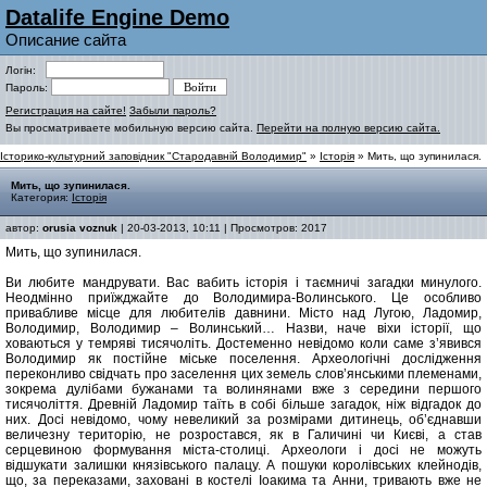
Datalife Engine Demo
Описание сайта
Логін:
Пароль:
Регистрация на сайте!
Забыли пароль?
Вы просматриваете мобильную версию сайта.
Перейти на полную версию сайта.
Історико-культурний заповідник "Стародавній Володимир"
»
Історія
» Мить, що зупинилася.
Мить, що зупинилася.
Категория:
Історія
автор:
orusia voznuk
| 20-03-2013, 10:11 | Просмотров: 2017
Мить, що зупинилася.
Ви любите мандрувати. Вас вабить історія і таємничі загадки минулого.
Неодмінно приїжджайте до Володимира-Волинського. Це особливо
привабливе місце для любителів давнини. Місто над Лугою, Ладомир,
Володимир, Володимир – Волинський… Назви, наче віхи історії, що
ховаються у темряві тисячоліть. Достеменно невідомо коли саме з’явився
Володимир як постійне міське поселення. Археологічні дослідження
переконливо свідчать про заселення цих земель слов’янськими племенами,
зокрема дулібами бужанами та волинянами вже з середини першого
тисячоліття. Древній Ладомир таїть в собі більше загадок, ніж відгадок до
них. Досі невідомо, чому невеликий за розмірами дитинець, об’єднавши
величезну територію, не розростався, як в Галичині чи Києві, а став
серцевиною формування міста-столиці. Археологи і досі не можуть
відшукати залишки князівського палацу. А пошуки королівських клейнодів,
що, за переказами, заховані в костелі Іоакима та Анни, тривають вже не