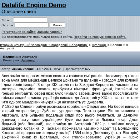
Datalife Engine Demo
Описание сайта
Логін:
Пароль:
Регистрация на сайте!
Забыли пароль?
Вы просматриваете мобильную версию сайта.
Перейти на полную версию сайта.
Історико-культурний заповідник "Стародавній Володимир"
»
Публікації
» Волиняни в
Австралії
Волиняни в Австралії
Категория:
Публікації
автор:
orusia voznuk
| 4-07-2024, 10:41 | Просмотров: 627
Австралію за правом можна вважати країною емігрантів. Насамперед такою
вона була для мешканців Великої Британії та Ірландії – і згодом для колоній
і домініонів імперії. З кінця ХІХ століття із Західної Європи не численно на
материк ендеміків почали прибувати німецькі, французькі, італійські та
грецькі емігранти, серед яких було чимало євреїв. Дуже важко прослідкувати
скільки людей з числа українців виїхало до Австралії у ХІХ ст. та все ж таки
ім’я одного мандрівника-українця називають усі джерела.
У 1820 до Сіднея прибув російський корабель «Открытие». На берег вийшов
хворий матрос Федір Зубенко, уродженець Полтавщини. Він залишився в
Австралії, але будь-які подальші сліди про нього губляться. За деякими
даними, наступними українцями були емігранти зі Львова: лікар Джон
Луцький (або Лоцький), що прибув до Австралії 1832 р. і займав посаду
державного ботаніка. У Тасманії проживали Казимир Кабат та Володимир
Коссак, які працювали згодом у поліції. 1854 осів у Джилонгу (штат Вікторія)
16-річний юнак із Шотландії, син сполонізованого українця – Юрко