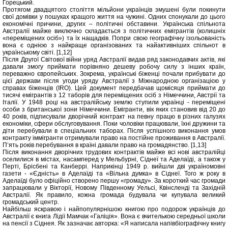
Горецький.
Протягом двадцятого століття мільйони українців змушені були покинути
свої домівки у пошуках кращого життя на чужині. Одних спонукали до цього
економічні причини, других – політичні обставини. Українська спільнота
Австралії майже виключно складається з політичних емігрантів (колишніх
«переміщених осіб») та їх нащадків. Попри свою географічну ізольованість
вона є однією з найкраще організованих та найактивніших спільнот в
українському світі. [1,12]
Після Другої Світової війни уряд Австралії видав ряд законодавчих актів, які
давали змогу приймати порівняно дешеву робочу силу з інших країн,
переважно європейських. Зокрема, українські біженці почали прибувати до
цієї держави після угоди уряду Австралії з Міжнародною організацією у
справах біженців (IRO). Цей документ передбачав щомісяця приймати до
тисячі емігрантів з 12 таборів для переміщених осіб з Німеччини, Австрії та
Італії. У 1948 році на австралійську землю ступили українці - переміщені
особи з британської зони Німеччини. Емігранти, вік яких становив від 20 до
40 років, підписували дворічний контракт на певну працю в різних галузях
економіки, сфери обслуговування. Поки чоловіки працювали, їхні дружини та
діти перебували в спеціальних таборах. Після успішного виконання умов
контракту іммігранти отримували право на постійне проживання в Австралії.
П’ять років перебування в країні давали право на громадянство. [1,13]
Після виконання дворічних трудових контрактів майже всі нові австралійці
оселилися в містах, насамперед у Мельбурні, Сіднеї та Аделаїді, а також у
Перті, Брісбені та Канберрі. Наприкінці 1949 р. вийшли дві україномовні
газети - «Єдність» в Аделаїді та «Вільна думка» в Сіднеї. Того ж року в
Аделаїді було офіційно створено першу «громаду». За короткий час громади
запрацювали у Вікторії, Новому Південному Уельсі, Квінсленді та Західній
Австралії. Як правило, кожна громада будувала чи купувала великий
громадський центр.
Найбільш яскравою і найпопулярнішою книгою про подорож українців до
Австралії є книга Лідії Мамчак «Галіція». Вона є вчителькою середньої школи
на пенсії з Сіднея. Як зазначає авторка: «Я написала напівбіографічну книгу