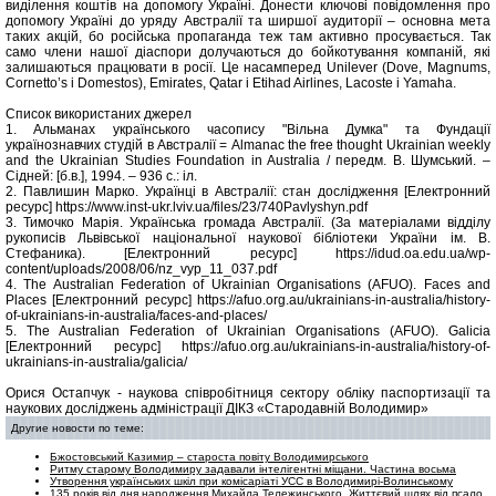
виділення коштів на допомогу Україні. Донести ключові повідомлення про
допомогу Україні до уряду Австралії та ширшої аудиторії – основна мета
таких акцій, бо російська пропаганда теж там активно просувається. Так
само члени нашої діаспори долучаються до бойкотування компаній, які
залишаються працювати в росії. Це насамперед Unilever (Dove, Magnums,
Cornetto’s і Domestos), Emirates, Qatar і Etihad Airlines, Lacoste і Yamaha.
Список використаних джерел
1. Альманах українського часопису "Вільна Думка" та Фундації
українознавчих студій в Австралії = Almanac the free thought Ukrainian weekly
and the Ukrainian Studies Foundation in Australia / передм. В. Шумський. –
Сідней: [б.в.], 1994. – 936 c.: іл.
2. Павлишин Марко. Українці в Австралії: стан дослідження [Електронний
ресурс] https://www.inst-ukr.lviv.ua/files/23/740Pavlyshyn.pdf
3. Тимочко Марія. Українська громада Австралії. (За матеріалами відділу
рукописів Львівської національної наукової бібліотеки України ім. В.
Стефаника). [Електронний ресурс] https://idud.oa.edu.ua/wp-
content/uploads/2008/06/nz_vyp_11_037.pdf
4. The Australian Federation of Ukrainian Organisations (AFUO). Faces and
Places [Електронний ресурс] https://afuo.org.au/ukrainians-in-australia/history-
of-ukrainians-in-australia/faces-and-places/
5. The Australian Federation of Ukrainian Organisations (AFUO). Galicia
[Електронний ресурс] https://afuo.org.au/ukrainians-in-australia/history-of-
ukrainians-in-australia/galicia/
Орися Остапчук - наукова співробітниця сектору обліку паспортизації та
наукових досліджень адміністрації ДІКЗ «Стародавній Володимир»
Другие новости по теме:
Бжостовський Казимир – староста повіту Володимирського
Ритму старому Володимиру задавали інтелігентні міщани. Частина восьма
Утворення українських шкіл при комісаріаті УСС в Володимирі-Волинському
135 років від дня народження Михайла Тележинського. Життєвий шлях від псало