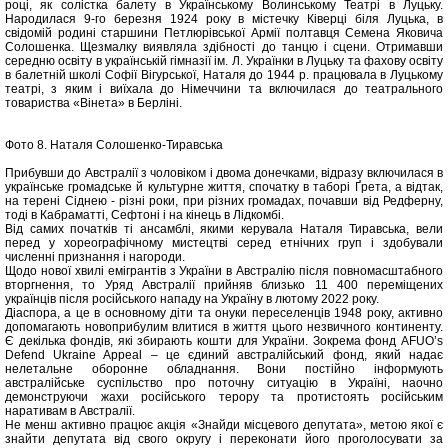
році, як солістка балету в Українському Волинському Театрі в Луцьку.
Народилася 9-го березня 1924 року в містечку Ківерці біля Луцька, в
свідомій родині старшини Петлюрівської Армії полтавця Семена Яковича
Солошенка. Щезмалку виявляла здібності до танцю і сцени. Отримавши
середню освіту в українській гімназії ім. Л. Українки в Луцьку та фахову освіту
в балетній школі Софії Вігурської, Наталя до 1944 р. працювала в Луцькому
театрі, з яким і виїхала до Німеччини та включилася до театрального
товариства «Вінета» в Берліні.
Фото 8. Наталя Солошенко-Тиравська
Прибувши до Австралії з чоловіком і двома донечками, відразу включилася в
українське громадське й культурне життя, спочатку в таборі Ґрета, а відтак,
на терені Сіднею - різні роки, при різних громадах, почавши від Редферну,
тоді в Кабраматті, Сефтоні і на кінець в Лідкомбі.
Від самих початків ті ансамблі, якими керувала Наталя Тиравська, вели
перед у хореографічному мистецтві серед етнічних груп і здобували
численні признання і нагороди.
Щодо нової хвилі емігрантів з України в Австралію після повномасштабного
вторгнення, то Уряд Австралії прийняв близько 11 400 переміщених
українців після російського нападу на Україну в лютому 2022 року.
Діаспора, а це в основному діти та онуки переселенців 1948 року, активно
допомагають новоприбулим влитися в життя цього незвичного континенту.
Є декілька фондів, які збирають кошти для України. Зокрема фонд AFUO’s
Defend Ukraine Appeal – це єдиний австралійський фонд, який надає
нелетальне оборонне обладнання. Вони постійно інформують
австралійське суспільство про поточну ситуацію в Україні, наочно
демонструючи жахи російського терору та протистоять російським
наративам в Австралії.
Не менш активно працює акція «Знайди місцевого депутата», метою якої є
знайти депутата від свого округу і переконати його проголосувати за