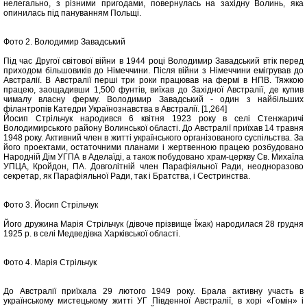
нелегально, з різними пригодами, повернулась на західну Волинь, яка
опинилась під пануванням Польщі.
Фото 2. Володимир Завадський
Під час Другої світової війни в 1944 році Володимир Завадський втік перед
приходом більшовиків до Німеччини. Після війни з Німеччини емігрував до
Австралії. В Австралії перші три роки працював на фермі в НПВ. Тяжкою
працею, заощадивши 1,500 фунтів, виїхав до Західної Австралії, де купив
чималу власну ферму. Володимир Завадський - один з найбільших
філантропів Катедри Українознавства в Австралії. [1,264]
Йосип Стрільчук народився 6 квітня 1923 року в селі Стенжаричі
Володимирського району Волинської області. До Австралії приїхав 14 травня
1948 року. Активний член в житті українського організованого суспільства. За
його проектами, остаточними планами і жертвенною працею розбудовано
Народній Дім УГПА в Аделаїді, а також побудовано храм-церкву Св. Михаїла
УПЦА, Кройдон, ПА. Довголітній член Парафіяльної Ради, неодноразово
секретар, як Парафіяльної Ради, так і Братства, і Сестринства.
Фото 3. Йосип Стрільчук
Його дружина Марія Стрільчук (дівоче прізвище Їжак) народилася 28 грудня
1925 р. в селі Медведівка Харківської області.
Фото 4. Марія Стрільчук
До Австралії приїхала 29 лютого 1949 року. Брала активну участь в
українському мистецькому житті УГ Південної Австралії, в хорі «Гомін» і