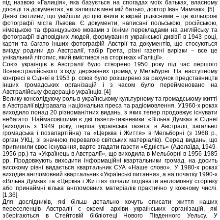
під назвою «Галиція», яка базується на спогадах моїх батьках, власному
досвіді та документах, які залишив мені мій батько, доктор Іван Мамчак». [5]
Деякі світлини, що увійшли до цієї книги є вкрай рідкісними – це кольорові
фотографії міста Львова. Є документи, написані польською, російською,
німецькою та французькою мовами з їхніми перекладами на англійську та
фотографії відповідних людей, формування української дивізії в 1943 році,
карти та багато інших фотографій Австрії та документів, що стосуються
виїзду родини до Австралії, табір Грета, різні газетні вирізки – все це
унікальний літопис, який вмістився на сторінках «Галіції».
Союз українців в Австралії було створено 1950 року під час першого
Всеавстралійського з’їзду державних громад у Мельбурні. На наступному
конгресі в Сіднеї в 1953 р. союз було розширено за рахунок представництв
інших громадських організацій і з часом було перейменовано на
Австралійську федерацію українців. [4]
Велику консолідуючу роль в українському культурному та громадському житті
в Австралії відігравала національна преса та радіомовлення. У1960-х роках
виходило понад 20 різноманітних видань, з яких тепер продовжує існувати
небагато. Наймасовішими є дві газети-тижневики: «Вільна Думка» в Сіднеї
(виходить з 1949 року, перша українська газета в Австралії, загально
громадська і позапартійна) та «Церква і Життя» в Мельборні (з 1968 p.,
орган УКЦ, зі значною перевагою світських матеріалів). Серед видань, що
припинили своє існування, варто згадати газети «Єдність» (Аделаїда, 1949-
1956 pp.) та «Українець в Австралії», що виходила в Мельборні в 1956-1985
pp. Продовжують виходити інформаційні квартальники громад, на досить
високому рівні видається квартальник СУА «Наше слово». У 1980-х роках
виходив англомовний квартальник «Українські питання», а на початку 1990-х
«Вільна Думка» та «Церква і Життя» почали подавати англомовну сторінку
або принаймні кілька англомовних матеріалів практично у кожному числі.
[1,36]
Для дослідників, які більш детально хочуть описати життя наших
переселенців Австралії є окремі архіви українських організацій, які
зберігаються в Cтейтовій бібліотеці Нового Південного Уельсу. У