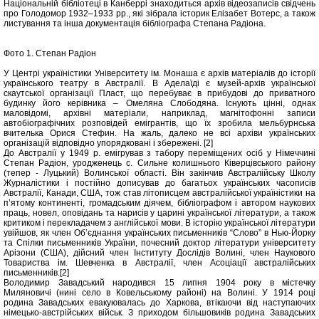
Національній бібліотеці в Канберрі знаходиться архів відеозаписів свідчень
про Голодомор 1932–1933 рр., які зібрала історик Елізабет Вотерс, а також
листування та інша документація бібліографа Cтепана Радіона.
Фото 1. Степан Радіон
У Центрі україністики Університету ім. Монаша є архів матеріалів до історії
українського театру в Австралії. В Аделаїді є музей-архів української
скаутської організації Пласт, що перебуває в прибудові до приватного
будинку його керівника – Омеляна Cлободяна. Існують цінні, однак
маловідомі, архівні матеріали, наприклад, магнітофонні записи
автобіографічних розповідей емігрантів, що їх зробила мельбурнська
вчителька Орися Cтефин. На жаль, далеко не всі архіви українських
організацій відповідно упорядковані і збережені. [2]
До Австралії у 1949 р. емігрував з табору переміщених осіб у Німеччині
Степан Радіон, уродженець с. Сильне колишнього Ківерцівського району
(тепер - Луцький) Волинської області. Він закінчив Австралійську Школу
Журналістики і постійно дописував до багатьох українських часописів
Австралії, Канади, США, тож став літописцем австралійської україністики на
п’ятому континенті, громадським діячем, бібліографом і автором наукових
праць, новел, оповідань та нарисів у царині української літератури, а також
критиком і перекладачем з англійської мови. В історію української літератури
увійшов, як член Об’єднання українських письменників “Слово” в Нью-Йорку
та Спілки письменників України, почесний доктор літератури університету
Арізони (США), дійсний член Інституту Дослідів Волині, член Наукового
Товариства ім. Шевченка в Австралії, член Асоціації австралійських
письменників.[2]
Володимир Завадський народився 15 липня 1904 року в містечку
Миляновичі (нині село в Ковельському районі) на Волині. У 1914 році
родина Завадських евакуювалась до Харкова, втікаючи від наступаючих
німецько-австрійських військ. З приходом більшовиків родина Завадських