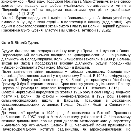
жіночому хорі «Ластівка». Подружжя Йосипа та Марії Стрільчук знане своєю
жертвенною працею для добра українського організованого життя в
Південній Австралії та щедрими пожертвами для різних українських
організацій. [1, 313]
Віталій Турчик народився і виріс на Володимирщині. Закінчив українську
гімназію в Луцьку, а вищі студії – в політехніці в Данцігу (відділ хімії). Був
одним із основоположників Українського Пласту на Волині. Перший курінний
і засновник 83-го Куреня Пластунів ім. Симона Петлюри в Луцьку.
Фото 5. Віталій Турчик
Будучи гімназистом, редагував стінну газету «Промінь» і журнал «Юнак».
Переслідуваний польською поліцією за культурно-освітню і національну
діяльність на Володимирщині. Коли більшовики захопили в 1939 р. Волинь,
виїхав на Захід і продовжував виховну діяльність, будучи провідником
«Виховної Спільноти Української Молоді» в Варшаві.
Після закінчення війни працював у таборах українських біженців при
організації церковного життя і у відновленому Пласті. В 1948 р. емігрував до
Австралії. Відбув свій контракт у Канберрі, де організував Українську
Громаду й був її першим головою. Брав активну участь у діяльності Пласту,
Церковної Громади та Наукового Товариства ім. Т. Г. Шевченка. [1,316]
Олексій Черкаський народився 29 жовтня 1916 року в селі Підубці Луцького
повіту на Волині. За фахом - інженер-аґроном, в 1939 році закінчив
сільськогосподарську школу в Варшаві. Працював в державних
сільськогосподарських установах Польщі, України, Чехії та Словаччини,
Австрії.
До Австралії прибув в 1949 році й поселився в Вікторії. Працював
робітником. В 1957 році в Мельборнському університеті О. Черкаському
визнано диплом інженера на рівні диплома Мельборнського університету
«Бачельор оф Аґрікальчер Саєнс» й О. Черкаський почав працювати в
Науково-Дослідному Інституті садівництва, як агроном-дослідник. По