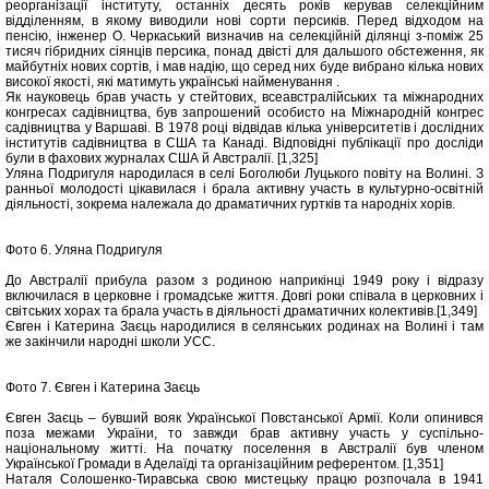
реорганізації інституту, останніх десять років керував селекційним
відділенням, в якому виводили нові сорти персиків. Перед відходом на
пенсію, інженер О. Черкаський визначив на селекційній ділянці з-поміж 25
тисяч гібридних сіянців персика, понад двісті для дальшого обстеження, як
майбутніх нових сортів, і мав надію, що серед них буде вибрано кілька нових
високої якості, які матимуть українські найменування .
Як науковець брав участь у стейтових, всеавстралійських та міжнародних
конгресах садівництва, був запрошений особисто на Міжнародній конгрес
садівництва у Варшаві. В 1978 році відвідав кілька університетів і дослідних
інститутів садівництва в США та Канаді. Відповідні публікації про досліди
були в фахових журналах США й Австралії. [1,325]
Уляна Подригуля народилася в селі Боголюби Луцького повіту на Волині. З
ранньої молодості цікавилася і брала активну участь в культурно-освітній
діяльності, зокрема належала до драматичних гуртків та народніх хорів.
Фото 6. Уляна Подригуля
До Австралії прибула разом з родиною наприкінці 1949 року і відразу
включилася в церковне і громадське життя. Довгі роки співала в церковних і
світських хорах та брала участь в діяльності драматичних колективів.[1,349]
Євген і Катерина Заєць народилися в селянських родинах на Волині і там
же закінчили народні школи УСС.
Фото 7. Євген і Катерина Заєць
Євген Заєць – бувший вояк Української Повстанської Армії. Коли опинився
поза межами України, то завжди брав активну участь у суспільно-
національному житті. На початку поселення в Австралії був членом
Української Громади в Аделаїді та організаційним референтом. [1,351]
Наталя Солошенко-Тиравська свою мистецьку працю розпочала в 1941