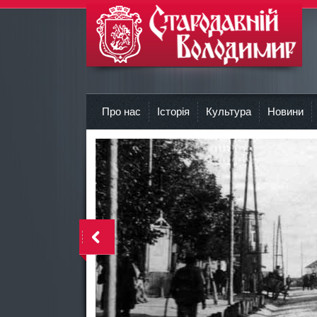
r
Про нас
Історія
Культура
Новини
<