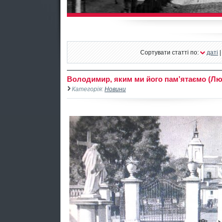
Сортувати статті по:
даті
Володимир, яким ми його пам’ятаємо (Лю
Категорія:
Новини