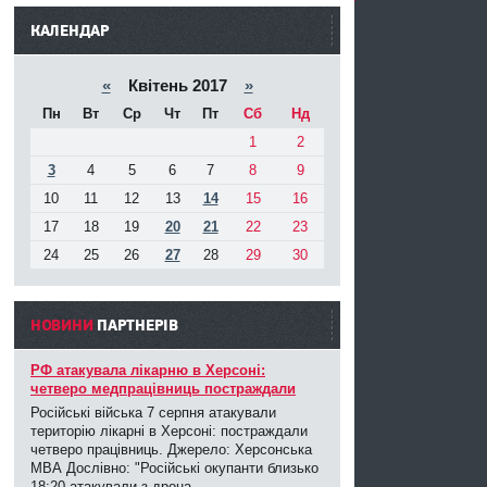
------
КАЛЕНДАР
«
Квітень 2017
»
Пн
Вт
Ср
Чт
Пт
Сб
Нд
1
2
3
4
5
6
7
8
9
10
11
12
13
14
15
16
17
18
19
20
21
22
23
24
25
26
27
28
29
30
НОВИНИ
ПАРТНЕРIВ
РФ атакувала лікарню в Херсоні:
четверо медпрацівниць постраждали
Російські війська 7 серпня атакували
територію лікарні в Херсоні: постраждали
четверо працівниць. Джерело: Херсонська
МВА Дослівно: "Російські окупанти близько
18:20 атакували з дрона ...