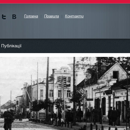
Головна
Правила
Контакти
Ми в
Ми в
Twitte
vKont
akte
Публікації