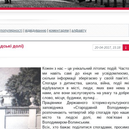
|
популярності
|
відвідуванню
|
коментарям
|
алфавіту
дські долі)
20-04-2017, 15:18
Інф
ор
ма
ція
К
ожен з нас – це унікальний літопис подій. Часто
до
ми навіть самі до кінця не усвідомлюємо,
нов
скільки інформації зберігаємо у своїй пам’яті.
ини
Спогади з дитинства, школа, війна, події які
відбувалися в місті, люди, яких вже нема з
нами, але вони заслуговують на увагу та добре
слово, місця, будинки, вулиці…
Працівники Державного історико-культурного
заповідника «Стародавній Володимир»
розпочинають четвертий збір спогадів про наше
місто та людскі долі, які пов’язані з
Володимиром-Волинським.
Всіх, хто бажає поділитися спогадами, просимо