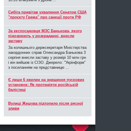
Cибіга привітав ухвалення Сенатом США
"проєкту Грема" про санкції проти РФ
За експосадовця МЗС Банькова, якого
підозрюють у розкраданні, внесли
заставу
За колишнього держсекретаря Міністерства
закордонних справ Олександра Банькова 3
серпня внесли заставу у розмірі 10 млн грн
і він вийшов із СІЗО. Джерело: "Укрінформ"
з посиланням на представницю ...
Є лише 6 хвилин на знищення пускових
установок: Як протидіяти російській
балістиці
Вулиці Жешува підтопило після рясної
зливи