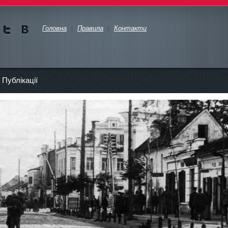
Головна
Правила
Контакти
Ми в
Ми в
Twitte
vKont
akte
Публікації