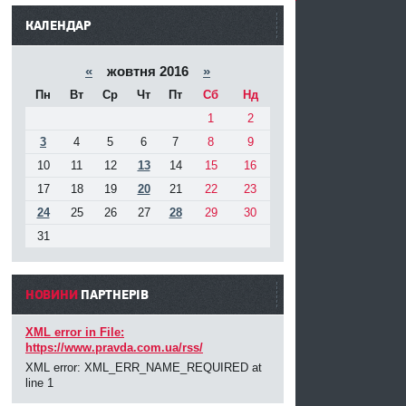
------
КАЛЕНДАР
«
жовтня 2016
»
Пн
Вт
Ср
Чт
Пт
Сб
Нд
1
2
3
4
5
6
7
8
9
10
11
12
13
14
15
16
17
18
19
20
21
22
23
24
25
26
27
28
29
30
31
НОВИНИ
ПАРТНЕРIВ
XML error in File:
https://www.pravda.com.ua/rss/
XML error: XML_ERR_NAME_REQUIRED at
line 1