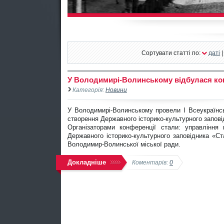
Сортувати статті по:
даті
У Володимирі-Волинському відбулася кон
Категорія:
Новини
У Володимирі-Волинському провели І Всеукраїнськ
створення Державного історико-культурного запов
Організаторами конференції стали: управління к
Державного історико-культурного заповідника «Ст
Володимир-Волинської міської ради.
Докладніше
Коментарів:
0