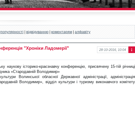
|
популярності
|
відвідуванню
|
коментарям
|
алфавіту
ференція "Хроніки Ладомерії"
28-10-2016, 10:04
Інф
ор
ма
у наукову історико-краєзнавчу конференцію, присвячену 15-тій річниці
ція
ідника «Стародавній Володимир»
до
ультури Волинської обласної Державної адміністрації, адміністрація
нов
ародавній Володимир», відділ культури і туризму виконавчого комітету
ини