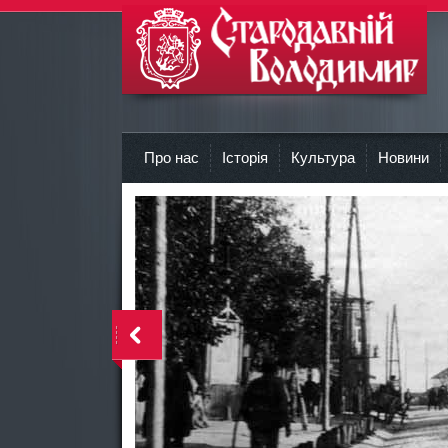
r
Про нас
Історія
Культура
Новини
<